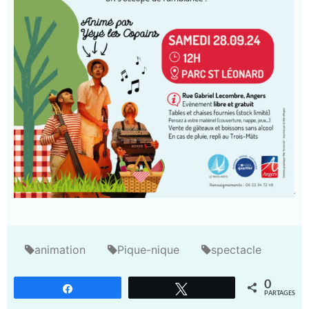
animation
Pique-nique
spectacle
0
Partagez
Tweetez
PARTAGES