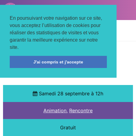
LE TROIS MATS
Associons nos énergies
En poursuivant votre navigation sur ce site,
vous acceptez l’utilisation de cookies pour
Accueil
Actualités
Animation
réaliser des statistiques de visites et vous
Partage ton quartier
garantir la meilleure expérience sur notre
site.
JUSTICES, MADELEINE, ST
J'ai compris et j'accepte
LÉONARD
Samedi 28 septembre à 12h
Animation
,
Rencontre
Gratuit