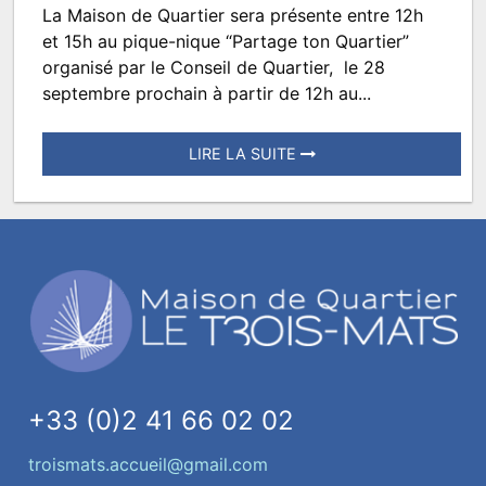
La Maison de Quartier sera présente entre 12h
Partage
et 15h au pique-nique “Partage ton Quartier”
ton
organisé par le Conseil de Quartier, le 28
septembre prochain à partir de 12h au...
quartier
LIRE LA SUITE
Posté
le
29
août
2024
à
14:27.
Écrit
par
+33 (0)2 41 66 02 02
TROISMATS.SPECTACLES
troismats.accueil@gmail.com