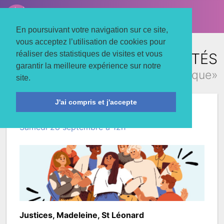
LE TROIS MATS
Associons nos énergies
En poursuivant votre navigation sur ce site,
vous acceptez l’utilisation de cookies pour
réaliser des statistiques de visites et vous
TOUTES LES ACTUALITÉS
garantir la meilleure expérience sur notre
concernant «pique-nique»
site.
J'ai compris et j'accepte
Partage ton quartier
Samedi 28 septembre à 12h
Justices, Madeleine, St Léonard