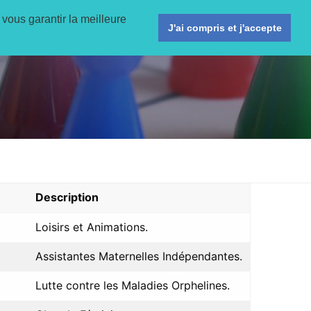
 vous garantir la meilleure
ligne
Activités
Agenda
Informations pratiques
J'ai compris et j'accepte
Description
Loisirs et Animations.
Assistantes Maternelles Indépendantes.
Lutte contre les Maladies Orphelines.