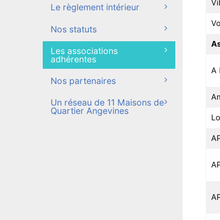
Vi
Le règlement intérieur
Vo
Nos statuts
As
Les associations
adhérentes
A
Nos partenaires
Am
Un réseau de 11 Maisons de
Quartier Angevines
Lo
AP
AP
AP