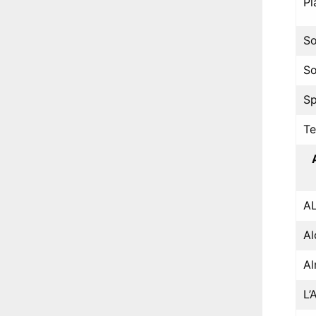
Pl
So
So
Sp
Te
A
Al
Al
L’