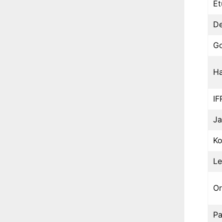
Ét
De
Go
H
I
Ja
Ko
Le
Or
Pa