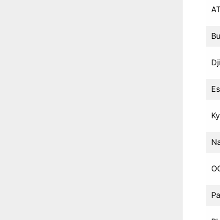
AT
Bu
Dj
Es
Ky
Na
O
Pa