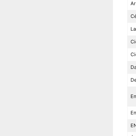
Ar
Cé
La
Ci
Ci
Da
De
En
En
E