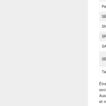
Pe
SE
Sh
SP
S
SE
Ta
Êtr
soc
Aus
et 