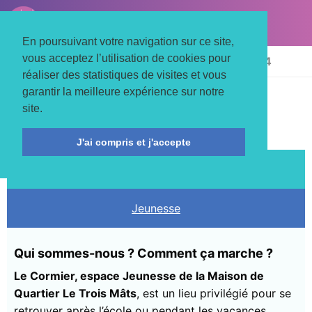
LE TROIS MATS
Associons nos énergies
En poursuivant votre navigation sur ce site,
vous acceptez l’utilisation de cookies pour
Accueil
Actualités
Jeunesse
Octobre 24
réaliser des statistiques de visites et vous
garantir la meilleure expérience sur notre
A PARTIR DE 12 ANS
site.
J'ai compris et j'accepte
du lund 22 avril au vend 3 mai 2024
Jeunesse
Qui sommes-nous ? Comment ça marche ?
Le Cormier, espace Jeunesse de la Maison de
Quartier Le Trois Mâts
, est un lieu privilégié pour se
retrouver après l’école ou pendant les vacances.