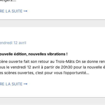
c’est
IRE LA SUITE
osté
parti
7
ril
pour
024
endredi 12 avril
vos
8:50.
ouvelle édition, nouvelles vibrations !
rit
cène ouverte fait son retour au Trois-Mâts On se donne re
ar
premières
Scène
ous le vendredi 12 avril à partir de 20h30 pour la nouvelle é
ROISMATS.JEUNESSE
es scènes ouvertes, c’est pour vous l’opportunité...
vacances
ouverte
IRE LA SUITE
osté
autonomes
is
9