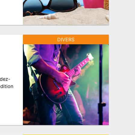
DIVERS
ndez-
dition