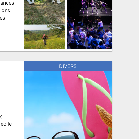
cances
tions
tes
DIVERS
ts
ec le