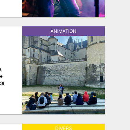
ANIMATION
s
me
 de
DIVERS