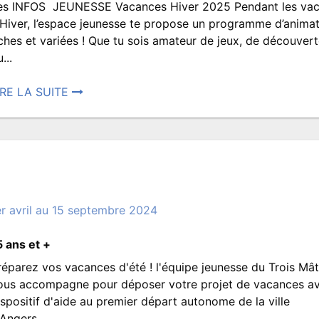
es INFOS JEUNESSE Vacances Hiver 2025 Pendant les va
ROISMATS.JEUNESSE
Vacances
d’été?
’Hiver, l’espace jeunesse te propose un programme d’anima
iches et variées ! Que tu sois amateur de jeux, de découver
...
d’Hiver
IRE LA SUITE
osté
7
nvier
025
er avril au 15 septembre 2024
:38.
rit
5 ans et +
ar
ROISMATS.JEUNESSE
réparez vos vacances d'été ! l'équipe jeunesse du Trois Mâ
J’été,
ous accompagne pour déposer votre projet de vacances av
ispositif d'aide au premier départ autonome de la ville
Angers....