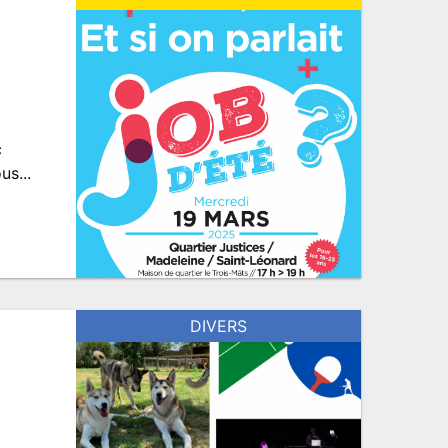
c
s...
DIVERS