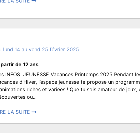
vacances
ouverte
IRE LA SUITE
osté
autonomes
is
0
eptembre
025
back
u lund 14 au vend 25 février 2025
9:45.
rit
 partir de 12 ans
ar
es INFOS JEUNESSE Vacances Printemps 2025 Pendant le
ROISMATS.JEUNESSE
Vacances
acances d’Hiver, l’espace jeunesse te propose un program
’animations riches et variées ! Que tu sois amateur de jeux,
écouvertes ou...
de
IRE LA SUITE
osté
Printemps
6