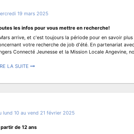
ars
025
ercredi 19 mars 2025
3:24.
outes les infos pour vous mettre en recherche!
rit
ars arrive, et c'est toujours la période pour en savoir plus
ar
Et
oncernant votre recherche de job d'été. En partenariat ave
ROISMATS.JEUNESSE
ngers Connecté Jeunesse et la Mission Locale Angevine, nou
si
IRE LA SUITE
osté
on
4
ars
025
parlait
u lund 10 au vend 21 février 2025
:58.
Job
rit
 partir de 12 ans
ar