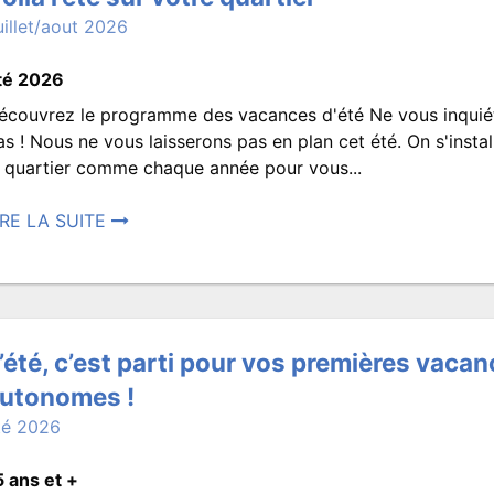
uillet/aout 2026
té 2026
écouvrez le programme des vacances d'été Ne vous inquié
Voilà
as ! Nous ne vous laisserons pas en plan cet été. On s'instal
e quartier comme chaque année pour vous...
l’été
IRE LA SUITE
osté
sur
6
in
026
votre
’été, c’est parti pour vos premières vaca
utonomes !
:57.
té 2026
quartier
rit
ar
5 ans et +
ROISMATS.JEUNESSE