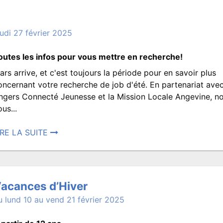
ars
024
back
eudi 27 février 2025
:12.
rit
outes les infos pour vous mettre en recherche!
ar
ars arrive, et c'est toujours la période pour en savoir plus
ROISMATS.SPECTACLES
Et
oncernant votre recherche de job d'été. En partenariat ave
ngers Connecté Jeunesse et la Mission Locale Angevine, n
us...
si
IRE LA SUITE
osté
on
0
vrier
parlait
acances d’Hiver
024
u lund 10 au vend 21 février 2025
:03.