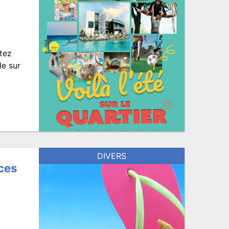
tez
le sur
DIVERS
nces