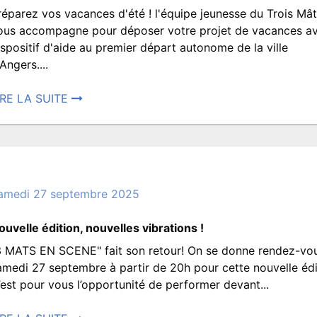
réparez vos vacances d'été ! l'équipe jeunesse du Trois Mâ
J’été,
ous accompagne pour déposer votre projet de vacances av
ispositif d'aide au premier départ autonome de la ville
Angers....
c’est
IRE LA SUITE
osté
parti
7
ril
pour
026
amedi 27 septembre 2025
vos
9:28.
ouvelle édition, nouvelles vibrations !
rit
3 MATS EN SCENE" fait son retour! On se donne rendez-vou
ar
premières
Scène
amedi 27 septembre à partir de 20h pour cette nouvelle édi
ROISMATS.JEUNESSE
’est pour vous l’opportunité de performer devant...