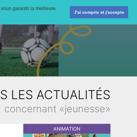
 vous garantir la meilleure
ligne
Activités
Agenda
Informations pratiques
J'ai compris et j'accepte
S LES ACTUALITÉS
concernant «jeunesse»
ANIMATION