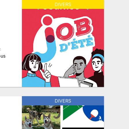
DIVERS
c
ous
DIVERS