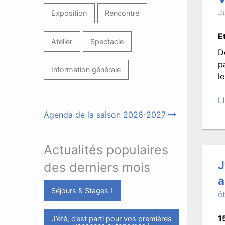
J
Exposition
Rencontre
E
Atelier
Spectacle
D
p
Information générale
l
L
P
Agenda de la saison 2026-2027
le
2
Actualités populaires
ju
2
J
des derniers mois
à
a
11
Séjours & Stages !
é
Éc
p
1
J’été, c’est parti pour vos premières
T