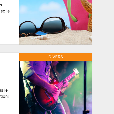
ts
ec le
DIVERS
s le
tion!