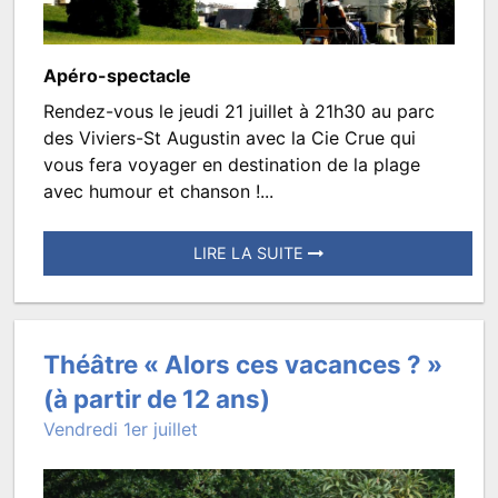
TROISMATS.SPECTACLES
Apéro-spectacle
Rendez-vous le jeudi 21 juillet à 21h30 au parc
Dolorès
des Viviers-St Augustin avec la Cie Crue qui
&
vous fera voyager en destination de la plage
avec humour et chanson !...
Johnny
s’en
LIRE LA SUITE
vont
Posté
à
le
la
10
Théâtre « Alors ces vacances ? »
plage
juillet
(à partir de 12 ans)
2022
Vendredi 1er juillet
à
10:00.
Écrit