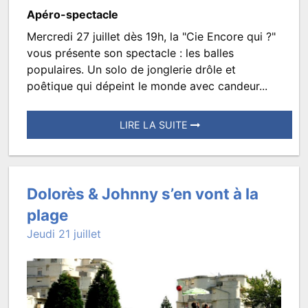
Apéro-spectacle
Mercredi 27 juillet dès 19h, la "Cie Encore qui ?"
Les
vous présente son spectacle : les balles
balles
populaires. Un solo de jonglerie drôle et
poêtique qui dépeint le monde avec candeur...
populaires
LIRE LA SUITE
Posté
le
12
Dolorès & Johnny s’en vont à la
juillet
plage
2022
Jeudi 21 juillet
à
09:00.
Écrit
par