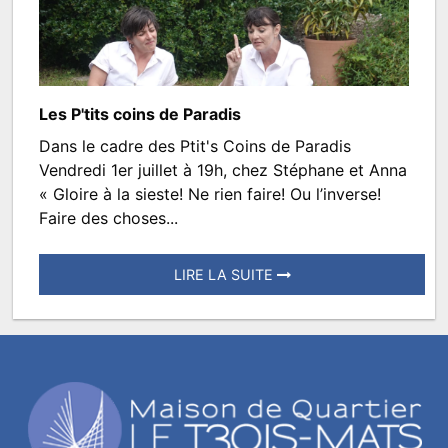
par
TROISMATS.SPECTACLES
Les P'tits coins de Paradis
Dans le cadre des Ptit's Coins de Paradis
Théâtre
Vendredi 1er juillet à 19h, chez Stéphane et Anna
«
« Gloire à la sieste! Ne rien faire! Ou l’inverse!
Faire des choses...
Alors
ces
LIRE LA SUITE
vacances
Posté
?
le
»
17
(à
juin
2022
partir
à