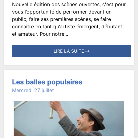
Nouvelle édition des scènes ouvertes, c'est pour
SCENE
vous l’opportunité de performer devant un
OUVERTE
public, faire ses premières scènes, se faire
connaître en tant qu’artiste émergent, débutant
#4
et amateur. Pour notre...
LIRE LA SUITE
Posté
le
12
Les balles populaires
janvier
Mercredi 27 juillet
2023
à
14:41.
Écrit
par
TROISMATS.SPECTACLES