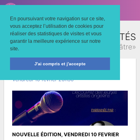
LE TROIS MATS
Associons nos énergies
En poursuivant votre navigation sur ce site,
vous acceptez l’utilisation de cookies pour
réaliser des statistiques de visites et vous
TOUTES LES ACTUALITÉS
garantir la meilleure expérience sur notre
concernant «théâtre»
site.
J'ai compris et j'accepte
SCENE OUVERTE #4
Vendredi 10 février 20h30
NOUVELLE ÉDITION, VENDREDI 10 FEVRIER