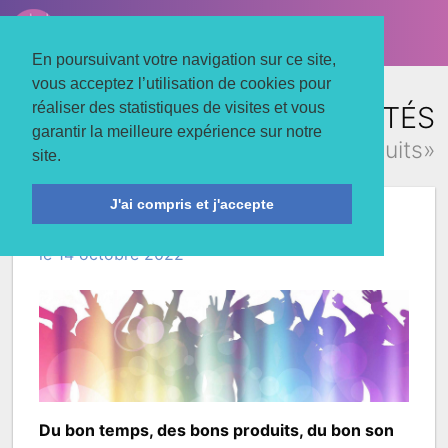
LE TROIS MATS
Associons nos énergies
En poursuivant votre navigation sur ce site,
vous acceptez l’utilisation de cookies pour
réaliser des statistiques de visites et vous
TOUTES LES ACTUALITÉS
garantir la meilleure expérience sur notre
concernant «produits»
site.
J'ai compris et j'accepte
Marché des Producteurs
le 14 octobre 2022
Du bon temps, des bons produits, du bon son