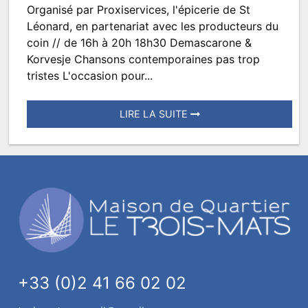
Organisé par Proxiservices, l'épicerie de St
Marché
Léonard, en partenariat avec les producteurs du
des
coin // de 16h à 20h 18h30 Demascarone &
Korvesje Chansons contemporaines pas trop
Producteurs
tristes L'occasion pour...
LIRE LA SUITE
Posté
le
23
septembre
2022
à
09:59.
Écrit
par
+33 (0)2 41 66 02 02
TROISMATS.SPECTACLES