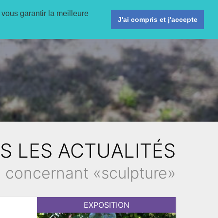
 vous garantir la meilleure
ligne
Activités
Agenda
Informations pratiques
J'ai compris et j'accepte
S LES ACTUALITÉS
concernant «sculpture»
EXPOSITION