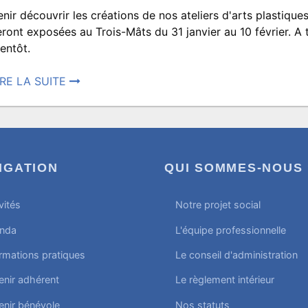
ROISMATS.SPECTACLES
enir découvrir les créations de nos ateliers d'arts plastiques
Exposition
eront exposées au Trois-Mâts du 31 janvier au 10 février. A 
ientôt.
des
IRE LA SUITE
osté
ateliers
0
nvier
023
d’arts
IGATION
QUI SOMMES-NOUS 
:00.
vités
Notre projet social
plastiques
rit
ar
nda
L'équipe professionnelle
ROISMATS.SPECTACLES
rmations pratiques
Le conseil d'administration
du
enir adhérent
Le règlement intérieur
enir bénévole
Nos statuts