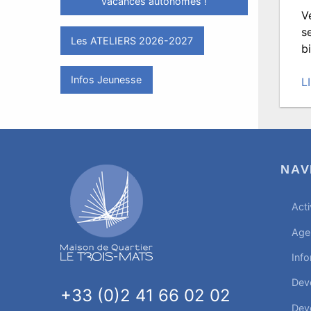
vacances autonomes !
T
V
s
Les ATELIERS 2026-2027
b
Infos Jeunesse
L
P
le
2
ja
2
NAV
à
12
Acti
Éc
p
Age
T
Info
Dev
+33 (0)2 41 66 02 02
Dev