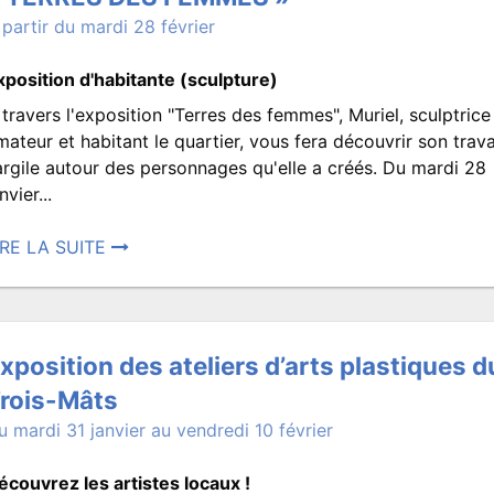
 partir du mardi 28 février
xposition d'habitante (sculpture)
 travers l'exposition "Terres des femmes", Muriel, sculptrice
« TERRES
mateur et habitant le quartier, vous fera découvrir son trava
'argile autour des personnages qu'elle a créés. Du mardi 28
nvier...
DES
IRE LA SUITE
osté
FEMMES »
5
vrier
xposition des ateliers d’arts plastiques d
023
rois-Mâts
u mardi 31 janvier au vendredi 10 février
9:00.
rit
écouvrez les artistes locaux !
ar