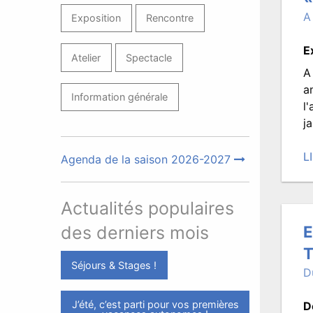
A
Exposition
Rencontre
E
Atelier
Spectacle
A
a
Information générale
l
ja
L
Agenda de la saison 2026-2027
P
le
Actualités populaires
1
fé
E
des derniers mois
2
T
à
Séjours & Stages !
D
0
Éc
J’été, c’est parti pour vos premières
D
p