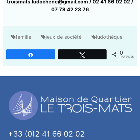
troismats.ludochene@gmail.com / 02 41 66 02 02 /
07 78 42 23 76
famille
jeux de société
ludothèque
0
Partagez
Tweetez
PARTAGES
+33 (0)2 41 66 02 02