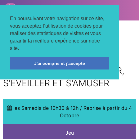
LE TROIS MATS
Associons nos énergies
En poursuivant votre navigation sur ce site,
vous acceptez l’utilisation de cookies pour
Accueil
Actualités
Jeu
réaliser des statistiques de visites et vous
Ludothèque participative La Ludo’Chêne
garantir la meilleure expérience sur notre
site.
DÉCOUVRIR, RIRE, SE
J'ai compris et j'accepte
RENCONTRER, EMPRUNTER,
S'ÉVEILLER ET S'AMUSER
les Samedis de 10h30 à 12h / Reprise à partir du 4
Octobre
Jeu