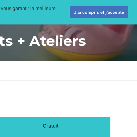
 vous garantir la meilleure
ligne
Activités
Agenda
Informations pratiques
J'ai compris et j'accepte
s + Ateliers
Gratuit