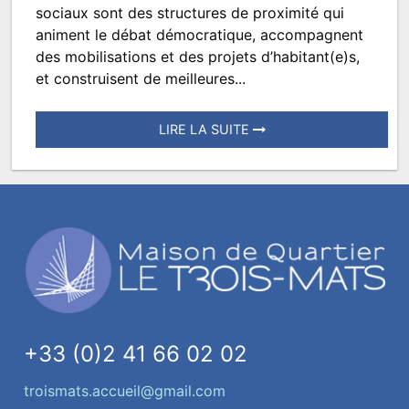
Votre
sociaux sont des structures de proximité qui
avis
animent le débat démocratique, accompagnent
des mobilisations et des projets d’habitant(e)s,
compte
et construisent de meilleures...
LIRE LA SUITE
Posté
le
28
février
2022
à
09:58.
Écrit
par
+33 (0)2 41 66 02 02
TROISMATS.SPECTACLES
troismats.accueil@gmail.com