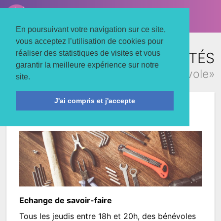
LE TROIS MATS
Associons nos énergies
En poursuivant votre navigation sur ce site,
vous acceptez l’utilisation de cookies pour
réaliser des statistiques de visites et vous
TOUTES LES ACTUALITÉS
garantir la meilleure expérience sur notre
concernant «bénévole»
site.
J'ai compris et j'accepte
Le rendez-vous des bricoleurs
Echange de savoir-faire
Tous les jeudis entre 18h et 20h, des bénévoles