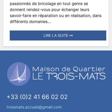
Le
passionnés de bricolage en tout genre se
rendez-
donnent rendez-vous pour échanger leurs
savoir-faire en réparation ou en réalisation, dans
vous
différents domaines...
des
bricoleurs
LIRE LA SUITE
Posté
le
10
février
2023
à
16:42.
Écrit
par
+33 (0)2 41 66 02 02
TROISMATS.DIRECTION
troismats.accueil@gmail.com