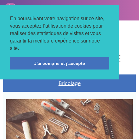
LE TROIS MATS
Associons nos énergies
En poursuivant votre navigation sur ce site,
vous acceptez l’utilisation de cookies pour
Accueil
Actualités
Bricolage
réaliser des statistiques de visites et vous
Le rendez-vous des bricoleurs
garantir la meilleure expérience sur notre
site.
ECHANGE DE SAVOIR-FAIRE
J'ai compris et j'accepte
Bricolage