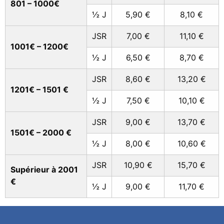
801 – 1000€
½ J
5,90 €
8,10 €
JSR
7,00 €
11,10 €
1001€ – 1200€
½ J
6,50 €
8,70 €
JSR
8,60 €
13,20 €
1201€ – 1501 €
½ J
7,50 €
10,10 €
JSR
9,00 €
13,70 €
1501€ – 2000 €
½ J
8,00 €
10,60 €
JSR
10,90 €
15,70 €
Supérieur à 2001
€
½ J
9,00 €
11,70 €