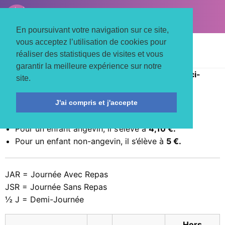
LE TROIS MATS
Associons nos énergies
En poursuivant votre navigation sur ce site,
vous acceptez l’utilisation de cookies pour
Accueil
Activités
Enfance
réaliser des statistiques de visites et vous
Le Chêne Magique
Les tarifs 2023-2024
garantir la meilleure expérience sur notre
Le prix du repas n’est pas inclus dans les tarifs ci-
site.
dessous
:
J'ai compris et j'accepte
Durant les Vacances scolaires
Pour un enfant angevin, il s’élève à
4,10 €.
Pour un enfant non-angevin, il s’élève à
5 €.
JAR = Journée Avec Repas
JSR = Journée Sans Repas
½ J = Demi-Journée
Hors