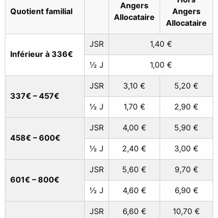
Angers
Quotient familial
Angers
Allocataire
Allocataire
JSR
1,40 €
Inférieur à 336€
½ J
1,00 €
JSR
3,10 €
5,20 €
337€ – 457€
½ J
1,70 €
2,90 €
JSR
4,00 €
5,90 €
458€ – 600€
½ J
2,40 €
3,00 €
JSR
5,60 €
9,70 €
601€ – 800€
½ J
4,60 €
6,90 €
JSR
6,60 €
10,70 €