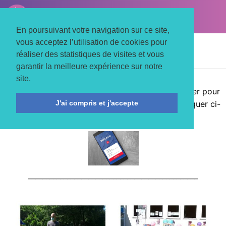
LE TROIS MATS
Associons nos énergies
En poursuivant votre navigation sur ce site,
vous acceptez l’utilisation de cookies pour
Accueil
Activités
Enfance
réaliser des statistiques de visites et vous
Le Chêne Magique
Les mercredis du Chêne
garantir la meilleure expérience sur notre
INSCRIPTIONS EN LIGNE
site.
Il vous faut avoir au préalable constitué un dossier pour
J'ai compris et j'accepte
obtenir un accès à un Espace Famille. Ensuite cliquer ci-
dessous pour accéder.
________________________________________________