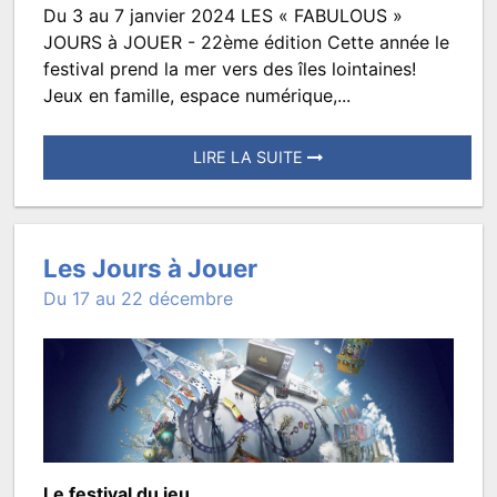
Du 3 au 7 janvier 2024 LES « FABULOUS »
Les
JOURS à JOUER - 22ème édition Cette année le
Jours
festival prend la mer vers des îles lointaines!
Jeux en famille, espace numérique,...
à
Jouer
LIRE LA SUITE
Posté
le
13
Les Jours à Jouer
décembre
Du 17 au 22 décembre
2023
à
16:24.
Écrit
par
TROISMATS.JEUNESSE
Le festival du jeu