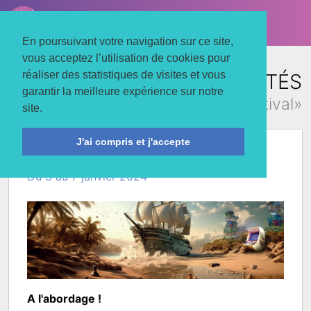
LE TROIS MATS
Associons nos énergies
En poursuivant votre navigation sur ce site,
vous acceptez l’utilisation de cookies pour
réaliser des statistiques de visites et vous
TOUTES LES ACTUALITÉS
garantir la meilleure expérience sur notre
concernant «festival»
site.
J'ai compris et j'accepte
Les Jours à Jouer
Du 3 au 7 janvier 2024
A l'abordage !