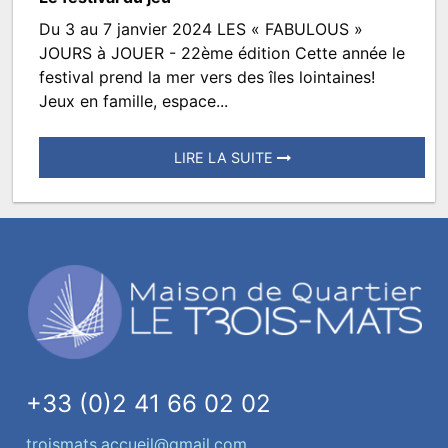
Du 3 au 7 janvier 2024 LES « FABULOUS »
Les
JOURS à JOUER - 22ème édition Cette année le
Jours
festival prend la mer vers des îles lointaines!
Jeux en famille, espace...
à
Jouer
LIRE LA SUITE
Posté
le
7
décembre
2022
à
13:48.
Écrit
par
+33 (0)2 41 66 02 02
TROISMATS.SPECTACLES
troismats.accueil@gmail.com