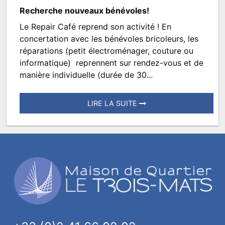
Recherche nouveaux bénévoles!
Le Repair Café reprend son activité ! En
Repair
concertation avec les bénévoles bricoleurs, les
Café
réparations (petit électroménager, couture ou
informatique) reprennent sur rendez-vous et de
manière individuelle (durée de 30...
LIRE LA SUITE
Posté
le
27
août
2021
à
09:55.
Écrit
par