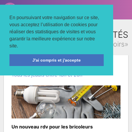
LE TROIS MATS
Associons nos énergies
En poursuivant votre navigation sur ce site,
vous acceptez l’utilisation de cookies pour
réaliser des statistiques de visites et vous
TOUTES LES ACTUALITÉS
garantir la meilleure expérience sur notre
concernant «échange de savoirs»
site.
J'ai compris et j'accepte
Techniques et savoir-faire
Tous les jeudis entre 18h et 20h
Un nouveau rdv pour les bricoleurs