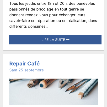
Tous les jeudis entre 18h et 20h, des bénévoles
Techniques
passionnés de bricolage en tout genre se
et
donnent rendez-vous pour échanger leurs
savoir-faire en réparation ou en réalisation, dans
savoir-
différents domaines...
faire
LIRE LA SUITE
Posté
le
12
Repair Café
octobre
Sam 25 septembre
2022
à
12:29.
Écrit
par
TROISMATS.FAMILLE