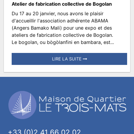
Atelier de fabrication collective de Bogolan
Du 17 au 20 janvier, nous avons le plaisir
Exposition
d'accueillir l'association adhérente ABAMA
association
(Angers Bamako Mali) pour une expo et des
ateliers de fabrication collective de Bogolan.
« ABAMA
Le bogolan, ou bògòlanfini en bambara, est...
»
reportée
LIRE LA SUITE
Posté
le
2
décembre
2022
à
09:23.
Écrit
par
+33 (0)2 41 66 02 02