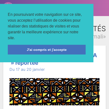
LE TROIS MATS
Associons nos énergies
En poursuivant votre navigation sur ce site,
vous acceptez l’utilisation de cookies pour
réaliser des statistiques de visites et vous
TOUTES LES ACTUALITÉS
garantir la meilleure expérience sur notre
concernant «mali»
site.
J'ai compris et j'accepte
Exposition association « ABAMA
» reportée
Du 17 au 20 janvier