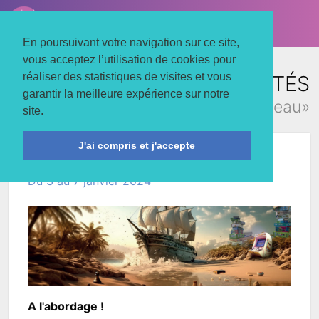
LE TROIS MATS
Associons nos énergies
En poursuivant votre navigation sur ce site,
vous acceptez l’utilisation de cookies pour
réaliser des statistiques de visites et vous
TOUTES LES ACTUALITÉS
garantir la meilleure expérience sur notre
concernant «jeu de plateau»
site.
J'ai compris et j'accepte
Les Jours à Jouer
Du 3 au 7 janvier 2024
A l'abordage !