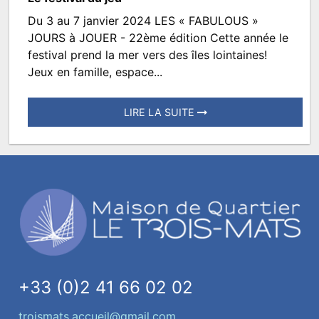
Du 3 au 7 janvier 2024 LES « FABULOUS »
Les
JOURS à JOUER - 22ème édition Cette année le
Jours
festival prend la mer vers des îles lointaines!
Jeux en famille, espace...
à
Jouer
LIRE LA SUITE
Posté
le
7
décembre
2022
à
13:48.
Écrit
par
+33 (0)2 41 66 02 02
TROISMATS.SPECTACLES
troismats.accueil@gmail.com