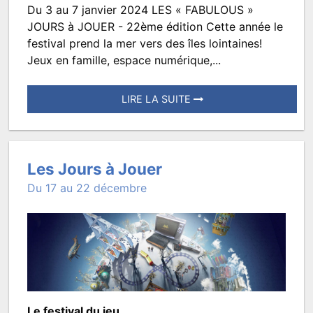
Du 3 au 7 janvier 2024 LES « FABULOUS »
Les
JOURS à JOUER - 22ème édition Cette année le
Jours
festival prend la mer vers des îles lointaines!
Jeux en famille, espace numérique,...
à
Jouer
LIRE LA SUITE
Posté
le
13
Les Jours à Jouer
décembre
Du 17 au 22 décembre
2023
à
16:24.
Écrit
par
TROISMATS.JEUNESSE
Le festival du jeu