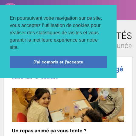
LE TROIS MATS
Associons nos énergies
En poursuivant votre navigation sur ce site,
vous acceptez l’utilisation de cookies pour
réaliser des statistiques de visites et vous
TOUTES LES ACTUALITÉS
garantir la meilleure expérience sur notre
concernant «déjeuné»
site.
J'ai compris et j'accepte
Repas du Chêne Magique partagé
Mercredi 19 octobre
Un repas animé ça vous tente ?