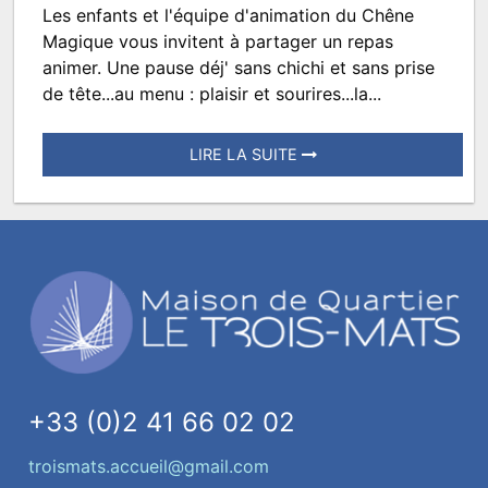
Les enfants et l'équipe d'animation du Chêne
Repas
Magique vous invitent à partager un repas
du
animer. Une pause déj' sans chichi et sans prise
de tête...au menu : plaisir et sourires...la...
Chêne
Magique
LIRE LA SUITE
partagé
Posté
le
11
octobre
2022
à
13:17.
Écrit
par
+33 (0)2 41 66 02 02
TROISMATS.SPECTACLES
troismats.accueil@gmail.com