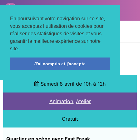
LE TROIS MATS
Associons nos énergies
En poursuivant votre navigation sur ce site,
vous acceptez l’utilisation de cookies pour
Accueil
Actualités
Animation
réaliser des statistiques de visites et vous
Atelier et découverte Street Art
garantir la meilleure expérience sur notre
site.
QUARTIER EN SCÈNE
J'ai compris et j'accepte
Samedi 8 avril de 10h à 12h
Animation
,
Atelier
Gratuit
Quartier en scène avec Fast Freak