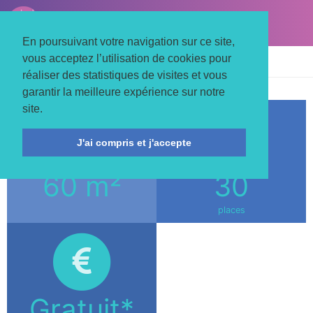
LE TROIS MATS
Associons nos énergies
En poursuivant votre navigation sur ce site,
vous acceptez l’utilisation de cookies pour
Accueil
Salles
Cormier – Espace Jeunesse
réaliser des statistiques de visites et vous
garantir la meilleure expérience sur notre
site.
J'ai compris et j'accepte
60 m²
30
places
Gratuit*