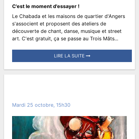
C'est le moment d'essayer !
Le Chabada et les maisons de quartier d'Angers
QUARTIERS
s'associent et proposent des ateliers de
EN
découverte de chant, danse, musique et street
art. C'est gratuit, ça se passe au Trois Mâts...
SCENE
atelier
LIRE LA SUITE
découverte
Posté
chant
le
et
10
musique
février
2023
Mardi 25 octobre, 15h30
à
18:53.
Écrit
par