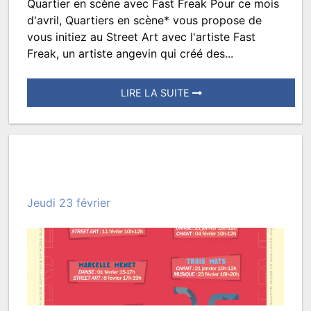
Quartier en scène avec Fast Freak Pour ce mois
Atelier
d'avril, Quartiers en scène* vous propose de
et
vous initiez au Street Art avec l'artiste Fast
Freak, un artiste angevin qui créé des...
découverte
Street
LIRE LA SUITE
Art
Posté
le
10
mars
2023
Jeudi 23 février
à
19:30.
Écrit
par
TROISMATS.SPECTACLES