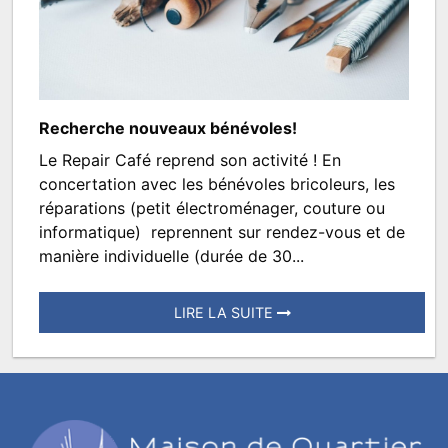
14:50.
Écrit
par
TROISMATS.SPECTACLES
Recherche nouveaux bénévoles!
Le Repair Café reprend son activité ! En
Repair
concertation avec les bénévoles bricoleurs, les
Café
réparations (petit électroménager, couture ou
informatique) reprennent sur rendez-vous et de
manière individuelle (durée de 30...
LIRE LA SUITE
Posté
le
27
août