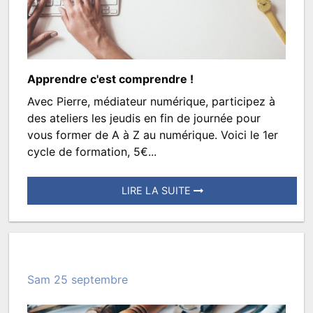
par
TROISMATS.SPECTACLES
Apprendre c'est comprendre !
Avec Pierre, médiateur numérique, participez à
Cycle
des ateliers les jeudis en fin de journée pour
formation
vous former de A à Z au numérique. Voici le 1er
cycle de formation, 5€...
smartphone
et
LIRE LA SUITE
tablette
Posté
le
29
juillet
Sam 25 septembre
2022
à