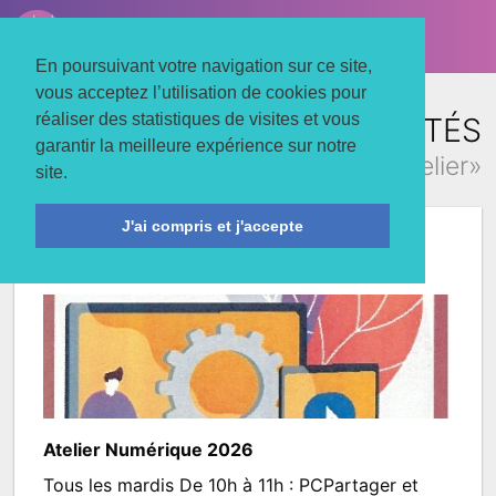
LE TROIS MATS
Associons nos énergies
En poursuivant votre navigation sur ce site,
vous acceptez l’utilisation de cookies pour
réaliser des statistiques de visites et vous
TOUTES LES ACTUALITÉS
garantir la meilleure expérience sur notre
concernant «atelier»
site.
J'ai compris et j'accepte
Atelier Numérique 2026
Atelier Numérique 2026
Tous les mardis De 10h à 11h : PCPartager et