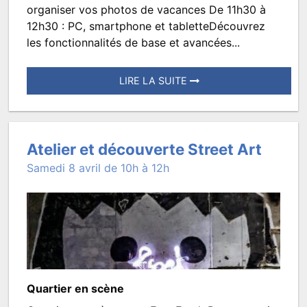
Atelier
organiser vos photos de vacances De 11h30 à
Numérique
12h30 : PC, smartphone et tabletteDécouvrez
les fonctionnalités de base et avancées...
2026
LIRE LA SUITE
Posté
le
28
Atelier et découverte Street Art
janvier
Samedi 8 avril de 10h à 12h
2026
à
11:44.
Écrit
par
TROISMATS.ACCUEIL
Quartier en scène