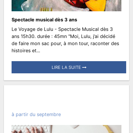
TROISMATS.DIRECTION
Spectacle musical dès 3 ans
Le Voyage de Lulu - Spectacle Musical dès 3
Le
ans 15h30. durée : 45mn "Moi, Lulu, j’ai décidé
voyage
de faire mon sac pour, à mon tour, raconter des
histoires et...
de
Lulu
LIRE LA SUITE
spectacle
Posté
et
le
atelier
23
septembre
2022
à partir du septembre
à
14:07.
Écrit