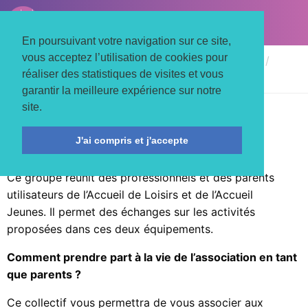
LE TROIS MATS
Associons nos énergies
En poursuivant votre navigation sur ce site,
vous acceptez l’utilisation de cookies pour
Accueil
Adhérents et bénévolat
Collectifs
réaliser des statistiques de visites et vous
Collectif enfance / jeunesse
garantir la meilleure expérience sur notre
site.
Participez aux échanges sur les activités
proposées dans les lieux d’accueil
J'ai compris et j'accepte
loisirs/jeunes
Ce groupe réunit des professionnels et des parents
utilisateurs de l’Accueil de Loisirs et de l’Accueil
Jeunes. Il permet des échanges sur les activités
proposées dans ces deux équipements.
Comment prendre part à la vie de l’association en tant
que parents ?
Ce collectif vous permettra de vous associer aux