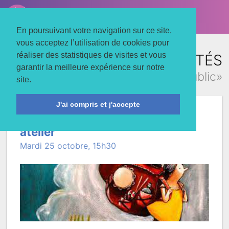
LE TROIS MATS
Associons nos énergies
En poursuivant votre navigation sur ce site,
vous acceptez l’utilisation de cookies pour
réaliser des statistiques de visites et vous
TOUTES LES ACTUALITÉS
garantir la meilleure expérience sur notre
concernant «jeune public»
site.
J'ai compris et j'accepte
Le voyage de Lulu spectacle et
atelier
Mardi 25 octobre, 15h30