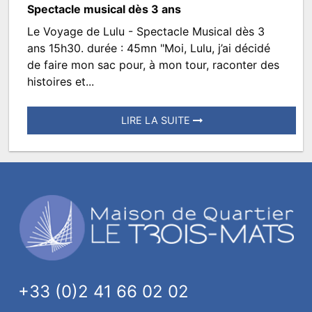
Spectacle musical dès 3 ans
Le Voyage de Lulu - Spectacle Musical dès 3
Le
ans 15h30. durée : 45mn "Moi, Lulu, j’ai décidé
voyage
de faire mon sac pour, à mon tour, raconter des
histoires et...
de
Lulu
LIRE LA SUITE
spectacle
Posté
et
le
atelier
23
septembre
2022
à
14:07.
Écrit
par
+33 (0)2 41 66 02 02
TROISMATS.SPECTACLES