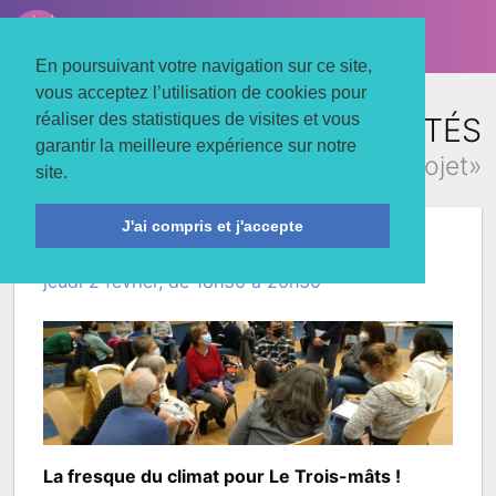
LE TROIS MATS
Associons nos énergies
En poursuivant votre navigation sur ce site,
vous acceptez l’utilisation de cookies pour
réaliser des statistiques de visites et vous
TOUTES LES ACTUALITÉS
garantir la meilleure expérience sur notre
concernant «projet»
site.
J'ai compris et j'accepte
CAP #19
jeudi 2 février, de 18h30 à 20h30
La fresque du climat pour Le Trois-mâts !