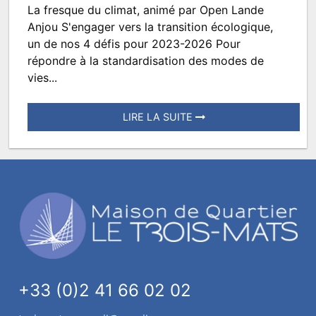
La fresque du climat, animé par Open Lande
CAP
Anjou S'engager vers la transition écologique,
#19
un de nos 4 défis pour 2023-2026 Pour
répondre à la standardisation des modes de
vies...
LIRE LA SUITE
Posté
le
12
janvier
2023
à
09:00.
Écrit
par
+33 (0)2 41 66 02 02
TROISMATS.SPECTACLES