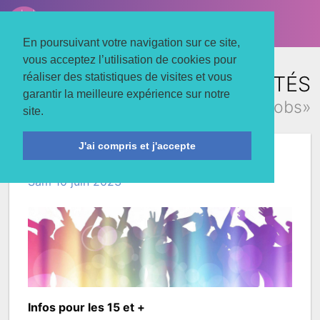
LE TROIS MATS
Associons nos énergies
En poursuivant votre navigation sur ce site,
vous acceptez l’utilisation de cookies pour
réaliser des statistiques de visites et vous
TOUTES LES ACTUALITÉS
garantir la meilleure expérience sur notre
concernant «jobs»
site.
J'ai compris et j'accepte
Pote Culture!
Sam 10 juin 2023
Infos pour les 15 et +