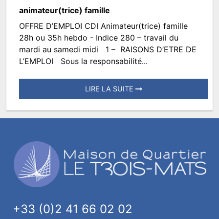
animateur(trice) famille
OFFRE D’EMPLOI CDI Animateur(trice) famille
OFFRE
28h ou 35h hebdo - Indice 280 – travail du
EMPLOI
mardi au samedi midi 1 – RAISONS D’ETRE DE
L’EMPLOI Sous la responsabilité...
LIRE LA SUITE
Posté
le
18
juillet
2022
à
11:37.
Écrit
par
+33 (0)2 41 66 02 02