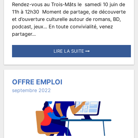
Rendez-vous au Trois-Mâts le samedi 10 juin de
Pote
11h à 12h30 Moment de partage, de découverte
Culture!
et d’ouverture culturelle autour de romans, BD,
podcast, jeux... En toute convivialité, venez
partager...
LIRE LA SUITE
Posté
le
8
OFFRE EMPLOI
décembre
septembre 2022
2022
à
08:59.
Écrit
par
TROISMATS.JEUNESSE