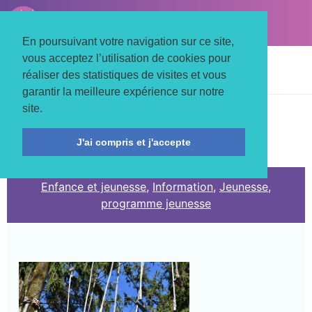
LE TROIS MATS
Associons nos énergies
En poursuivant votre navigation sur ce site,
vous acceptez l’utilisation de cookies pour
Accueil
Actualités
Enfance et jeunesse
réaliser des statistiques de visites et vous
INFOS JEUNESSE
garantir la meilleure expérience sur notre
site.
C'EST L'ÉTÉ !
J'ai compris et j'accepte
Enfance et jeunesse
,
Information
,
Jeunesse
,
programme jeunesse