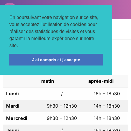
LE TROIS MATS
Associons nos énergies
En poursuivant votre navigation sur ce site,
vous acceptez l’utilisation de cookies pour
Accueil
Informations pratiques
réaliser des statistiques de visites et vous
Les horaires d’ouverture
garantir la meilleure expérience sur notre
site.
AU TROIS-MÂTS
J'ai compris et j'accepte
Accueil administratif - PERIODE SCOLAIRE
/ VACANCES SCOLAIRES
matin
après-midi
Lundi
/
16h – 18h30
Mardi
9h30 – 12h30
14h – 18h30
Mercredi
9h30 – 12h30
14h – 18h30
Jeudi
/
16h – 18h30