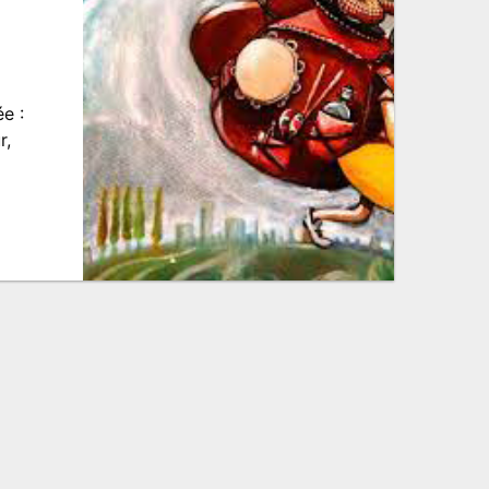
e :
r,