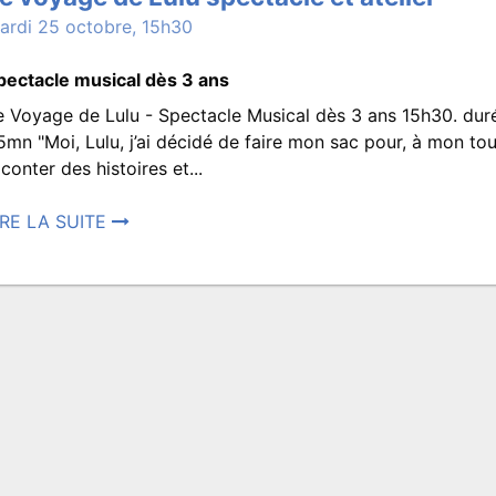
ardi 25 octobre, 15h30
pectacle musical dès 3 ans
e Voyage de Lulu - Spectacle Musical dès 3 ans 15h30. duré
Le
5mn "Moi, Lulu, j’ai décidé de faire mon sac pour, à mon tou
aconter des histoires et...
voyage
IRE LA SUITE
osté
de
3
eptembre
022
Lulu
:07.
spectacle
rit
ar
ROISMATS.SPECTACLES