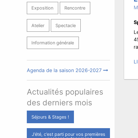
M
Exposition
Rencontre
S
Atelier
Spectacle
L
4
Information générale
r
L
P
Agenda de la saison 2026-2027
le
2
Actualités populaires
s
2
des derniers mois
à
14
Séjours & Stages !
Éc
p
J’été, c’est parti pour vos premières
T