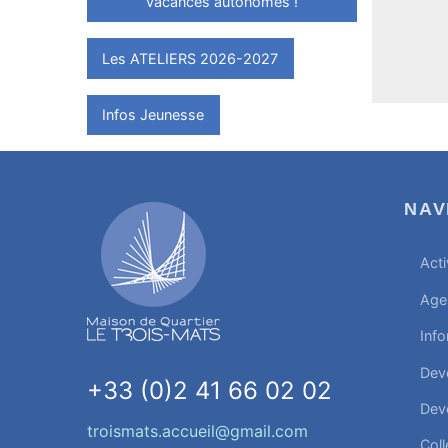
vacances autonomes !
Les ATELIERS 2026-2027
Infos Jeunesse
NAV
Acti
Age
Info
Dev
+33 (0)2 41 66 02 02
Dev
troismats.accueil@gmail.com
Coll