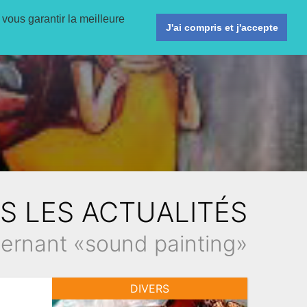
 vous garantir la meilleure
ligne
Activités
Agenda
Informations pratiques
J'ai compris et j'accepte
S LES ACTUALITÉS
ernant «sound painting»
DIVERS