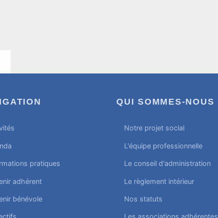
et
atelier
IGATION
QUI SOMMES-NOUS 
vités
Notre projet social
nda
L'équipe professionnelle
rmations pratiques
Le conseil d'administration
enir adhérent
Le règlement intérieur
enir bénévole
Nos statuts
ectifs
Les associations adhérentes