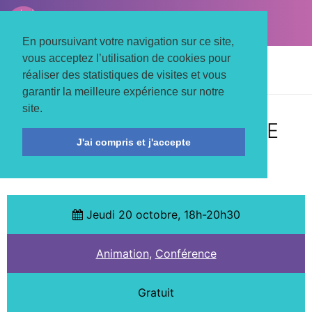
LE TROIS MATS
Associons nos énergies
En poursuivant votre navigation sur ce site,
vous acceptez l’utilisation de cookies pour
Accueil
Actualités
Animation
réaliser des statistiques de visites et vous
Des déchets et des hommes
garantir la meilleure expérience sur notre
site.
SPECTACLE & CONFÉRENCE
J'ai compris et j'accepte
GESTICULÉE
Jeudi 20 octobre, 18h-20h30
Animation
,
Conférence
Gratuit