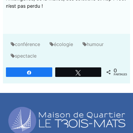
n’est pas perdu !
conférence
écologie
humour
spectacle
0
Partagez
Tweetez
PARTAGES